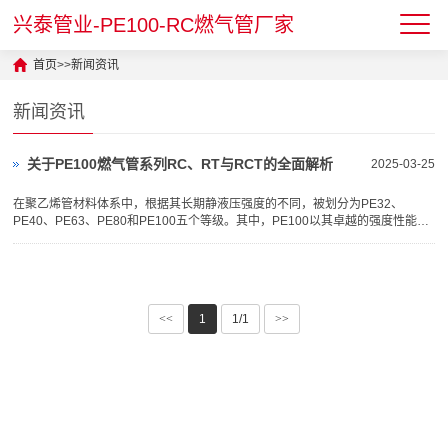
兴泰管业-PE100-RC燃气管厂家
首页
>>
新闻资讯
新闻资讯
关于PE100燃气管系列RC、RT与RCT的全面解析
2025-03-25
在聚乙烯管材料体系中，根据其长期静液压强度的不同，被划分为PE32、
PE40、PE63、PE80和PE100五个等级。其中，PE100以其卓越的强度性能，
成为排水、燃气等领域的理想选择。...
<<
1
1/1
>>