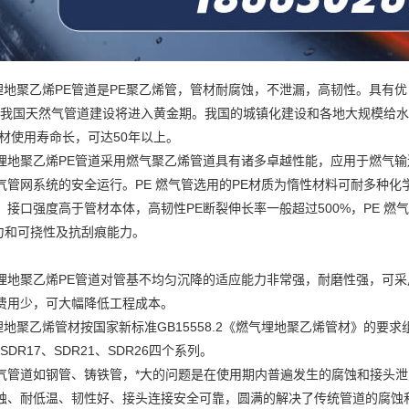
聚乙烯PE管道是PE聚乙烯管，管材耐腐蚀，不泄漏，高韧性。具有优
国天然气管道建设将进入黄金期。我国的城镇化建设和各地大规模给水
管材使用寿命长，可达50年以上。
聚乙烯PE管道采用燃气聚乙烯管道具有诸多卓越性能，应用于燃气输
气管网系统的安全运行。PE 燃气管选用的PE材质为惰性材料可耐多种
，接口强度高于管材本体，高韧性PE断裂伸长率一般超过500%，PE 燃
能力和可挠性及抗刮痕能力。
聚乙烯PE管道对管基不均匀沉降的适应能力非常强，耐磨性强，可采
费用少，可大幅降低工程成本。
聚乙烯管材按国家新标准GB15558.2《燃气埋地聚乙烯管材》的要求组
、SDR17、SDR21、SDR26四个系列。
道如钢管、铸铁管，*大的问题是在使用期内普遍发生的腐蚀和接头泄露
蚀、耐低温、韧性好、接头连接安全可靠，圆满的解决了传统管道的腐蚀