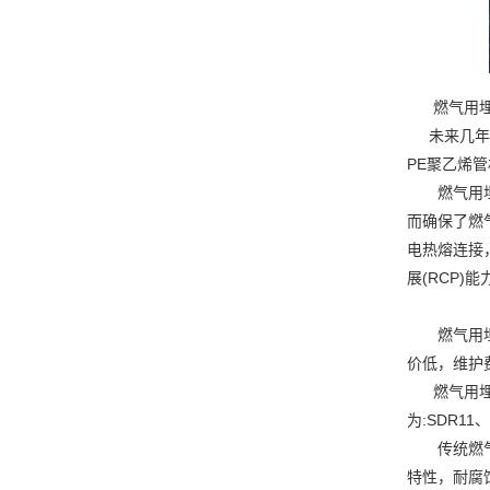
燃气用埋地
未来几年我
PE聚乙烯
燃气用埋地
而确保了燃
电热熔连接
展(RCP)
燃气用埋地
价低，维护
燃气用埋地
为:SDR11
传统燃气管
特性，耐腐