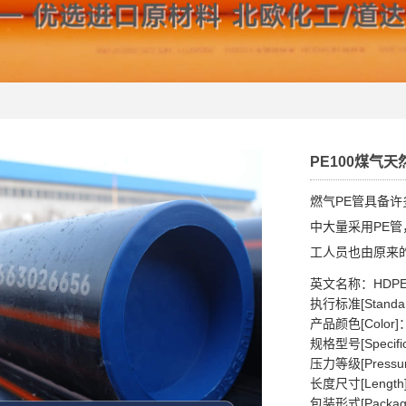
PE100煤气
燃气PE管具备
中大量采用PE
工人员也由原来
英文名称：HDPE pipe
执行标准[Standard
产品颜色[Colo
规格型号[Specific
压力等级[Pressur
长度尺寸[Length
包装形式[Pack